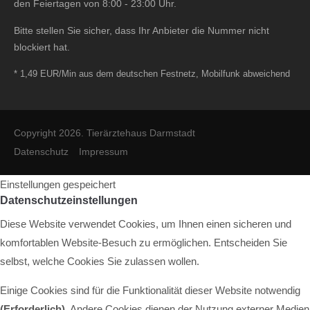
den Feiertagen von 8:00 - 23:00 Uhr.
Bitte stellen Sie sicher, dass Ihr Anbieter die Nummer nicht
blockiert hat.
* 1,49 EUR/Min aus dem deutschen Festnetz, Mobilfunk abweichend
Copyright 2026. Tierärztehaus Darmstadt
Datenschutz
Impressum
Einstellungen gespeichert
Datenschutzeinstellungen
Diese Website verwendet Cookies, um Ihnen einen sicheren und
komfortablen Website-Besuch zu ermöglichen. Entscheiden Sie
selbst, welche Cookies Sie zulassen wollen.
Einige Cookies sind für die Funktionalität dieser Website notwendig
(Erforderlich).
Andere Cookies dienen der Nutzung externer Medien