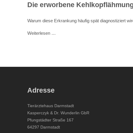
Die erworbene Kehlkopflähmung 
Warum diese Erkrankung häufig spät diagnostiziert wird
Weiterlesen …
Adresse
Tierärztehaus Darmstadt
Kasperczyk & Dr. Wunderlin GbR
Pfungstädter Straße 167
64297 Darmstadt