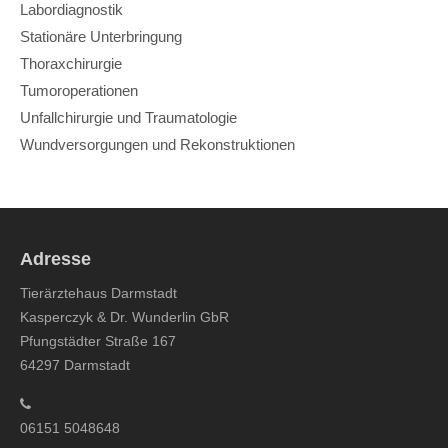
Labordiagnostik
Stationäre Unterbringung
Thoraxchirurgie
Tumoroperationen
Unfallchirurgie und Traumatologie
Wundversorgungen und Rekonstruktionen
Adresse
Tierärztehaus Darmstadt
Kasperczyk & Dr. Wunderlin GbR
Pfungstädter Straße 167
64297 Darmstadt
06151 5048648