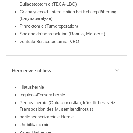
Bullaosteotomie (TECA-LBO)
Cricoarytenoid-Lateralisation bei Kehlkopflähmung
(Larynxparalyse)
Pinnektomie (Tumoroperation)
Speicheldrüsenresektion (Ranula, Meliceris)
ventrale Bullaosteotomie (VBO)
Hernienverschluss
Hiatushernie
Inguinal-/Femoralhernie
Perinealhernie (Obturatoriusflap, künstliches Netz,
Transposition des M. semitendinosus)
peritoneoperikardiale Hernie
Umbilikalhernie
Zwerchfellhernie